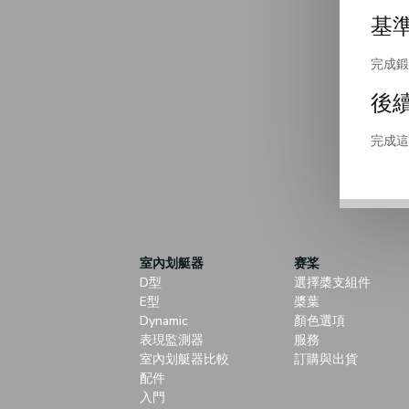
基
完成鍛
後
完成這
室內划艇器
赛桨
D型
選擇槳支組件
E型
槳葉
Dynamic
顏色選項
表現監測器
服務
室內划艇器比較
訂購與出貨
配件
入門