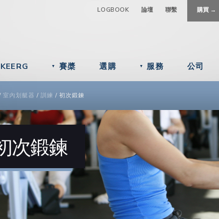
Jump to navigation
LOGBOOK
論壇
聯繫
購買 →
IKEERG
賽槳
選購
服務
公司
▼
▼
 ARE HERE
/
室內划艇器
/
訓練
/
初次鍛鍊
初次鍛鍊