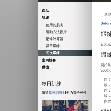
產品
一旦你
訓練
Before
使用的肌肉
運動方法影片
鍛鍊
配速計算器
首先進
當日鍛鍊
初次鍛鍊
鍛鍊
室內競賽
開始嘗
動機
500
以 
每日訓練
以 
以 
傳送
每日訓練
到您的電子郵件
以 
以你