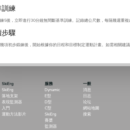
準訓練
鍊5後，立即進行30分鐘無間斷基準訓練。記錄總公尺數，每隔幾週重
續步驟
幾項初步鍛鍊後，開始根據你的日程和目標制定運動計畫。如需相關建議
SkiErg
服務
一般
SkiErg
Dynamic
消息
落地支架
E型
日志
表現監測器
D型
论坛
入門
C型
網站地圖
運動方法影片
SkiErg
搜索
賽槳
監測器