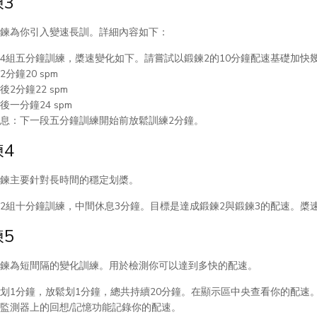
3
鍊為你引入變速長訓。詳細內容如下：
4組五分鐘訓練，槳速變化如下。請嘗試以鍛鍊2的10分鐘配速基礎加快
2分鐘20 spm
後2分鐘22 spm
後一分鐘24 spm
息：下一段五分鐘訓練開始前放鬆訓練2分鐘。
4
鍊主要針對長時間的穩定划槳。
2組十分鐘訓練，中間休息3分鐘。目標是達成鍛鍊2與鍛鍊3的配速。槳速
5
鍊為短間隔的變化訓練。用於檢測你可以達到多快的配速。
划1分鐘，放鬆划1分鐘，總共持續20分鐘。在顯示區中央查看你的配速。
監測器上的回想/記憶功能記錄你的配速。