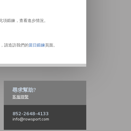
複此項鍛鍊，查看進步情況。
，請造訪我們的
當日鍛鍊
頁面。
尋求幫助?
客服聯繫
852-2648-4133
info@rowsport.com