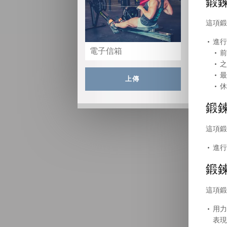
鍛鍊
這項鍛
進行
前
之
最
上傳
休
鍛鍊
這項鍛
進行
鍛鍊
這項鍛
用力
表現