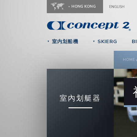
HONG KONG
ENGLISH
室内划船機
SKIERG
B
▼
▼
YOU
HOME
室內划艇器