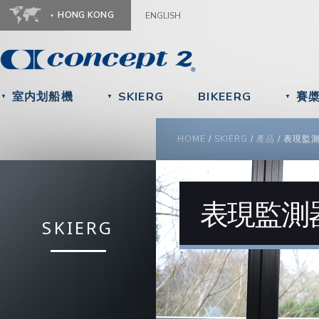
Ju
HONG KONG
ENGLISH
室内划船機
SKIERG
BIKEERG
賽
▼
▼
▼
YOU ARE HERE
HOME
/
SKIERG
/
產品
/
表現監
表現監測
SKIERG