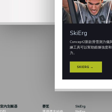
SkiErg
Concept2新款滑雪測力儀
練工具可以幫助鍛煉強度和
力。
SKIERG →
室內划艇器
赛桨
SkiErg
D型
選擇槳支組件
SkiErg