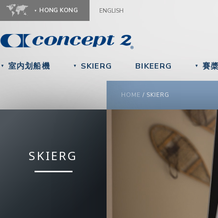
Ju
HONG KONG
ENGLISH
室内划船機
SKIERG
BIKEERG
賽
▼
▼
▼
YOU ARE HERE
HOME
/
SKIERG
SKIERG