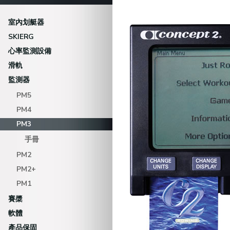
室內划艇器
SKIERG
心率監測設備
滑軌
監測器
PM5
PM4
PM3
手冊
PM2
PM2+
PM1
賽槳
軟體
產品保固