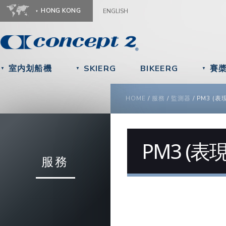
Ju
HONG KONG
ENGLISH
室内划船機
SKIERG
BIKEERG
賽
▼
▼
▼
YOU ARE HERE
HOME
/
服務
/
監測器
/
PM3 (表
PM3 (表
服務