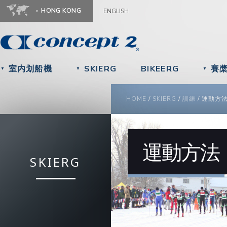
Ju
HONG KONG
ENGLISH
室内划船機
SKIERG
BIKEERG
賽
▼
▼
▼
YOU ARE HERE
HOME
/
SKIERG
/
訓練
/
運動方
運動方法
SKIERG