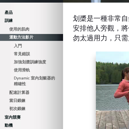
產品
划槳是一種非常自
訓練
安排他人旁觀，將
使用的肌肉
勿太過用力，只需
運動方法影片
入門
Video Player
常見錯誤
加強划槳訓練強度
使用滑軌
Dynamic 室內划艇器的
精確性
配速計算器
當日鍛鍊
初次鍛鍊
室內競賽
動機