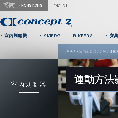
Ju
HONG KONG
ENGLISH
室内划船機
SKIERG
BIKEERG
賽
▼
▼
▼
YOU ARE HERE
HOME
/
室內划艇器
/
訓練
/
運動
運動方法
室內划艇器