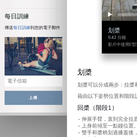
每日訓練
傳送
每日訓練
到您的電子郵件
划槳
5:42
分鐘
影片中使用E型
划槳
划槳可以分成兩步：拉槳
藉由以下姿勢位置和階段
上傳
回槳（階段1）
伸展手臂，直到完全拉
上身前傾至一點鐘位置
雙手和槳柄划過膝蓋後