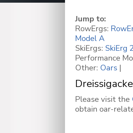
Jump to:
RowErgs:
RowE
Model A
SkiErgs:
SkiErg 
Performance Mo
Other:
Oars
|
Dreissigacke
Please visit the
obtain oar-relat