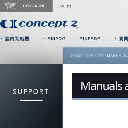
Ju
HONG KONG
ENGLISH
室内划船機
SKIERG
BIKEERG
賽
▼
▼
▼
YOU ARE HERE
HOME
/
SUPPORT
/
MANUALS 
Manuals 
SUPPORT