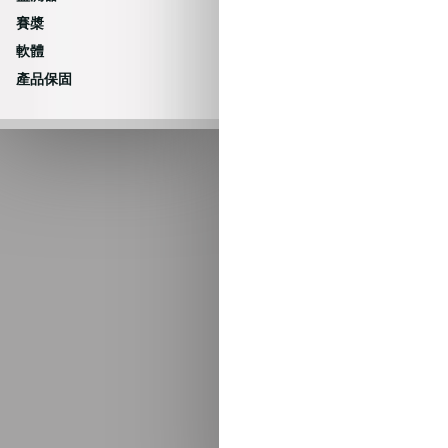
賽槳
軟體
產品保固