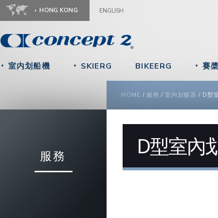
Ju
HONG KONG
ENGLISH
室内划船機
SKIERG
BIKEERG
賽
▼
▼
▼
YOU ARE HERE
HOME
/
服務
/
室內划艇器
/
D型
D型室內
服務